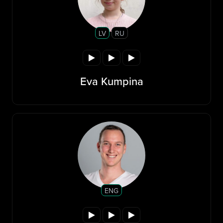
LV
RU
Eva Kumpina
ENG