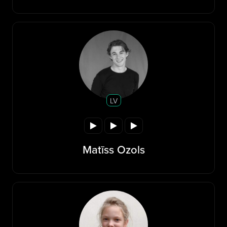
LV
Matīss Ozols