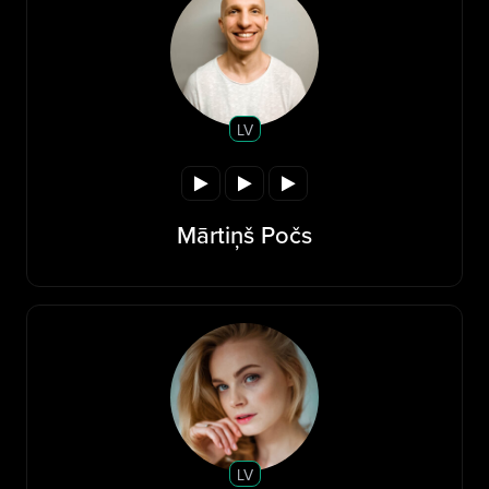
LV
Mārtiņš Počs
LV