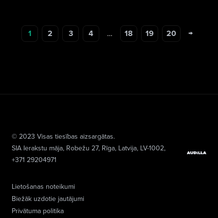
→
1
2
3
4
…
18
19
20
© 2023 Visas tiesības aizsargātas.
SIA Ierakstu māja
, Robežu 27, Rīga, Latvija, LV-1002,
+371 29204971
Lietošanas noteikumi
Biežāk uzdotie jautājumi
Privātuma politika