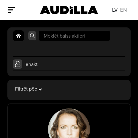
LV
EN
Search
for:
Ienākt
Filtrēt pēc