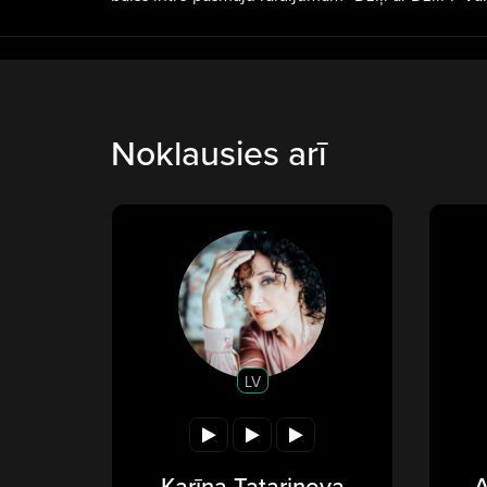
Noklausies arī
LV
Karīna Tatarinova
A