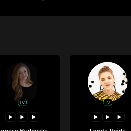
LV
LV
gnese Budovska
Loreta Reide