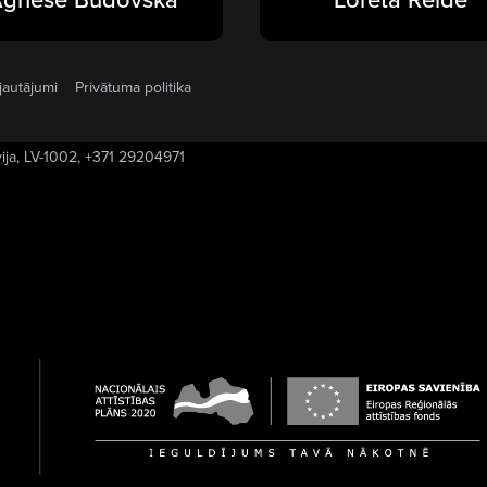
jautājumi
Privātuma politika
vija, LV-1002, +371 29204971