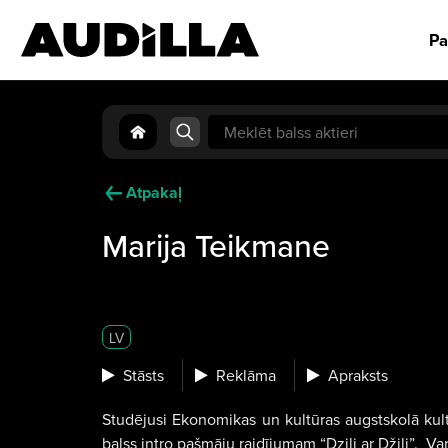
Pa
Search
for:
Atpakaļ
Marija Teikmane
LV
Stāsts
Reklāma
Apraksts
Studējusi Ekonomikas un kultūras augstskolā kul
balss intro pašmāju raidījumam “Dziļi ar Džili”. Var