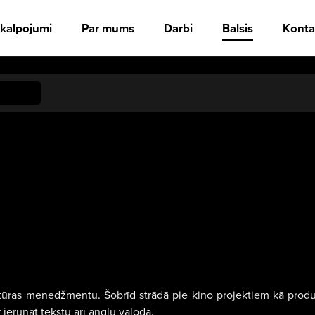
kalpojumi
Par mums
Darbi
Balsis
Konta
tūras menedžmentu. Šobrīd strādā pie kino projektiem kā produce
 ierunāt tekstu arī angļu valodā.