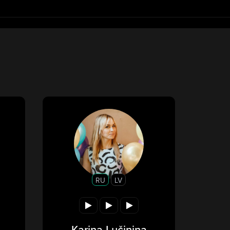
RU
LV
Karina Lučiņina