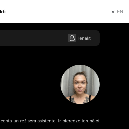
kti
LV
EN
Ienākt
nta un režisora asistente. Ir pieredze ierunājot