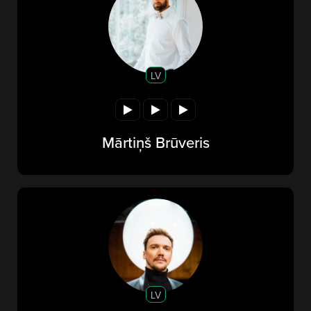
LV
Mārtiņš Brūveris
LV