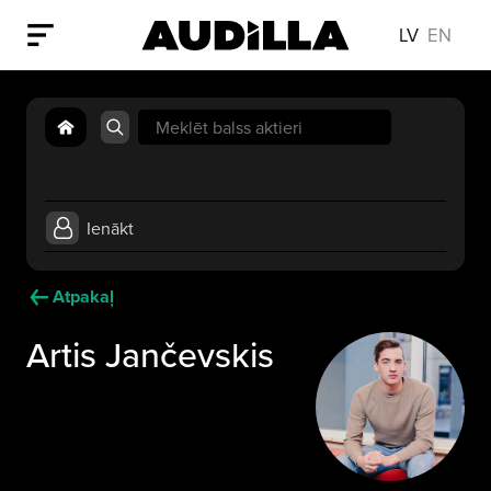
LV
EN
Search
for:
Ienākt
Atpakaļ
Artis Jančevskis