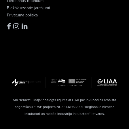
Lietošanas noteikumi
Biežāk uzdotie jautājumi
Privātuma politika
SIA "Ierakstu Māja" noslēgts līgums ar LIAA par inkubācijas atbalsta
saņemšanu ERAF projekta Nr. 3.1.1.6/16/I/001 “Reģionālie biznesa
inkubatori un radošo industriju inkubators” ietvaros.