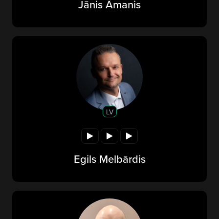
Jānis Āmanis
LV
Egils Melbārdis