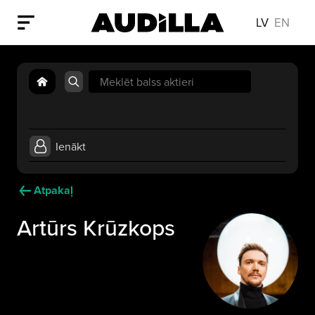
LV
EN
Search
for:
Ienākt
Atpakaļ
Artūrs Krūzkops