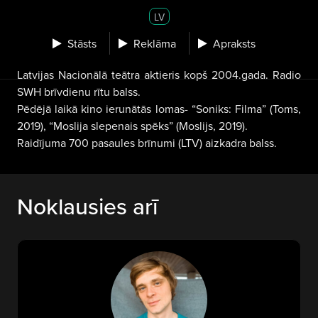
LV
Stāsts
Reklāma
Apraksts
Latvijas Nacionālā teātra aktieris kopš 2004.gada. Radio
SWH brīvdienu rītu balss.
Pēdējā laikā kino ierunātās lomas- “Soniks: Filma” (Toms,
2019), “Moslija slepenais spēks” (Moslijs, 2019).
Raidījuma 700 pasaules brīnumi (LTV) aizkadra balss.
Noklausies arī