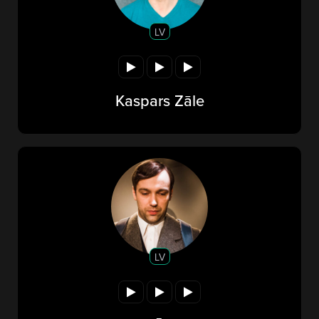
LV
Kaspars Zāle
LV