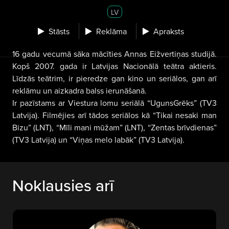
LV
Stāsts
Reklāma
Apraksts
16 gadu vecumā sāka mācīties Annas Eižvertiņas studijā.
Kopš 2007. gada ir Latvijas Nacionālā teātra aktieris.
Līdzās teātrim, ir pieredze gan kino un seriālos, gan arī
reklāmu un aizkadra balss ierunāšanā.
Ir pazīstams ar Viestura lomu seriālā “UgunsGrēks” (TV3
Latvija). Filmējies arī tādos seriālos kā “Tikai nesaki man
Bizu” (LNT), “Mīli mani mūžam” (LNT), “Zentas brīvdienas”
(TV3 Latvija) un “Viņas melo labāk” (TV3 Latvija).
Noklausies arī