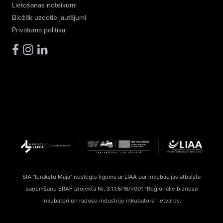
Lietošanas noteikumi
Biežāk uzdotie jautājumi
Privātuma politika
SIA "Ierakstu Māja" noslēgts līgums ar LIAA par inkubācijas atbalsta
saņemšanu ERAF projekta Nr. 3.1.1.6/16/I/001 “Reģionālie biznesa
inkubatori un radošo industriju inkubators” ietvaros.