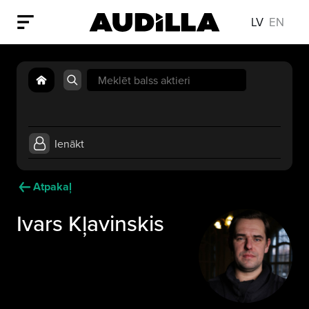
LV
EN
Search
for:
Ienākt
Atpakaļ
Ivars Kļavinskis