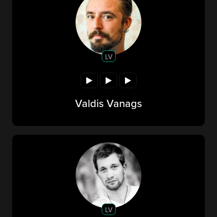
LV
Valdis Vanags
LV