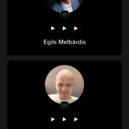
LV
Egils Melbārdis
LV