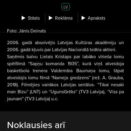
LV
Stāsts
Reklāma
Apraksts
Foto: Jānis Deinats
2006. gadā absolvējis Latvijas Kultūras akadēmiju un
2006. gadā kļuvis par Latvijas Nacionālā teātra aktieri.
Saņēmis balvu Lielais Kristaps par labāko vīrieša lomu
spēlfilmā “Sapņu komanda 1935”, kurā viņš atveidoja
basketbola trenera Valdemāra Baumaņa lomu, tāpat
atveidojis lomu filmā “Nameja gredzens” (rež. A. Grauba,
2018). Filmējies vairākos Latvijas seriālos- “Tikai nesaki
man Bizu” (LNT) un “UgunsGrēks” (TV3 Latvija), “Viss pa
jaunam” (TV3 Latvija) u.c.
Noklausies arī