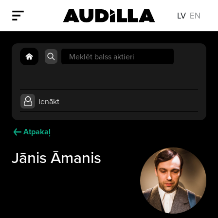
LV
EN
Search
for:
Ienākt
Atpakaļ
Jānis Āmanis