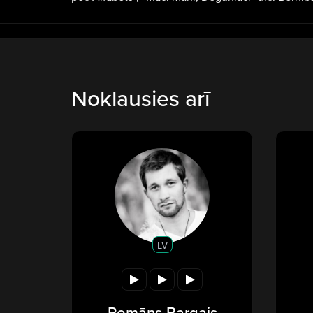
Noklausies arī
LV
Romāns Bargais