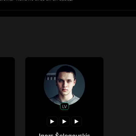
LV
Igors Šelegovskis