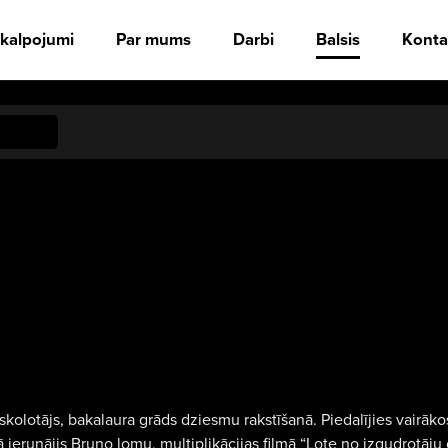
kalpojumi
Par mums
Darbi
Balsis
Konta
lotājs, bakalaura grāds dziesmu rakstīšanā. Piedalījies vairākos
 ierunājis Bruno lomu, multiplikācijas filmā “Lote no izgudrotāju