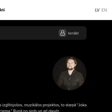
kti
LV
EN
Ienākt
 izglītojošos, muzikālos projektos, to starpā “Joka
 ciema.” Runā no sirds un arī daudz.