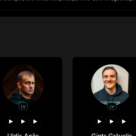
LV
LV
Uldis Anže
Gints Grāvelis