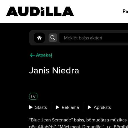
Pa
Search
for:
Atpakaļ
Jānis Niedra
LV
Stāsts
Reklāma
Apraksts
“Blue Jean Serenade” balss, bērnudārza mūzikas sko
pēc Alfabēts”, “Māci mani, Degunlāci” u.c. Bērnībā