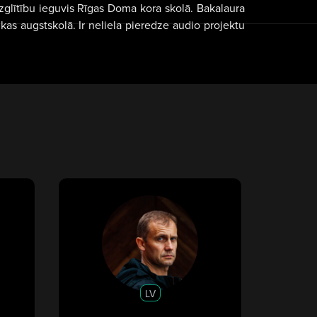
 izglītību ieguvis Rīgas Doma kora skolā. Bakalaura
s augstskolā. Ir neliela pieredze audio projektu
LV