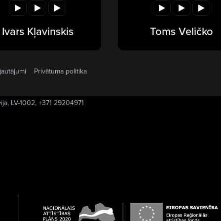
Ivars Kļavinskis
Toms Veličko
jautājumi
Privātuma politika
vija, LV-1002, +371 29204971