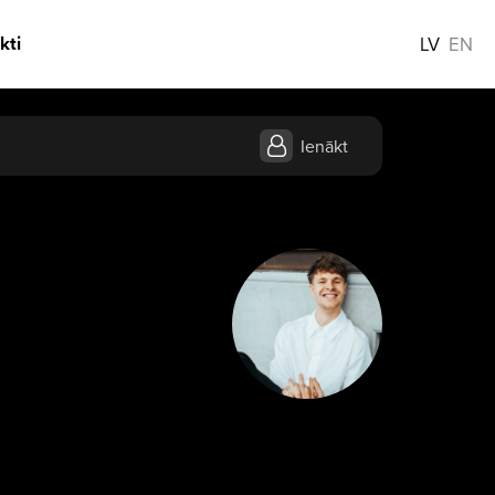
kti
LV
EN
Ienākt