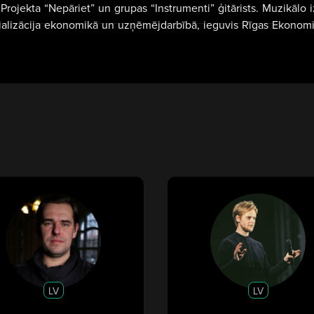
 Projekta “Nepāriet” un grupas “Instrumenti” ģitārists. Muzikālo
ializācija ekonomikā un uzņēmējdarbībā, ieguvis Rīgas Ekonomika
LV
LV