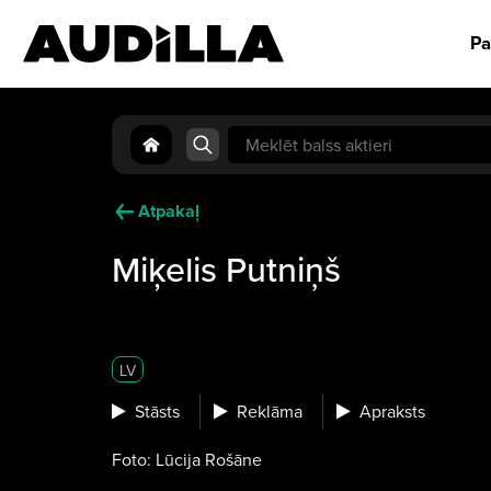
Pa
Search
for:
Atpakaļ
Miķelis Putniņš
LV
Stāsts
Reklāma
Apraksts
Foto: Lūcija Rošāne