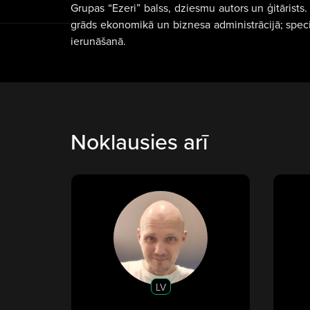
Grupas “Ezeri” balss, dziesmu autors un ģitārists.
grāds ekonomikā un biznesa administrācijā; spec
ierunāšanā.
Noklausies arī
LV