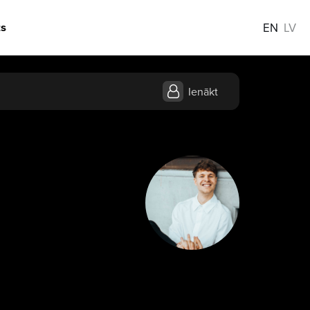
s
EN
LV
Ienākt