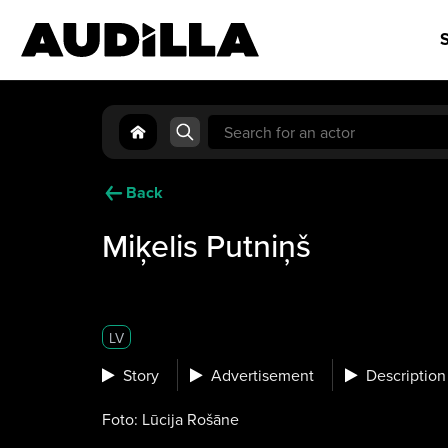
S
Search
for:
Back
Miķelis Putniņš
LV
Story
Advertisement
Description
Foto: Lūcija Rošāne