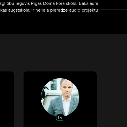
 izglītību ieguvis Rīgas Doma kora skolā. Bakalaura
s augstskolā. Ir neliela pieredze audio projektu
LV