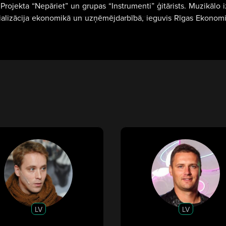
 Projekta “Nepāriet” un grupas “Instrumenti” ģitārists. Muzikālo
ializācija ekonomikā un uzņēmējdarbībā, ieguvis Rīgas Ekonomika
LV
LV