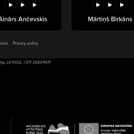
Ainārs Ančevskis
Mārtiņš Birkāns
tions
Privacy policy
vija, LV-1002, +371 29204971