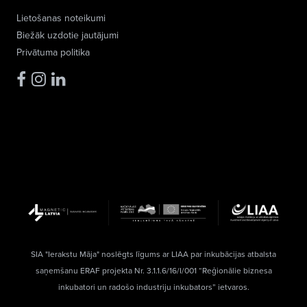
Lietošanas noteikumi
Biežāk uzdotie jautājumi
Privātuma politika
SIA "Ierakstu Māja" noslēgts līgums ar LIAA par inkubācijas atbalsta
saņemšanu ERAF projekta Nr. 3.1.1.6/16/I/001 “Reģionālie biznesa
inkubatori un radošo industriju inkubators” ietvaros.