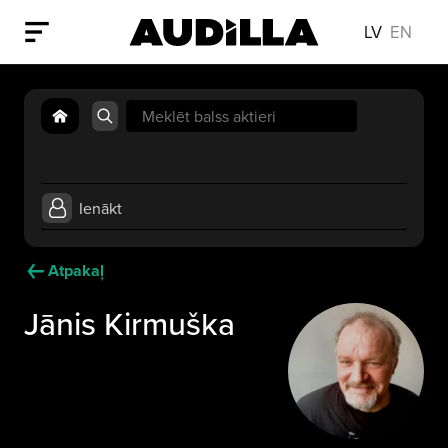
LV
EN
Search
for:
Ienākt
Atpakaļ
Jānis Kirmuška