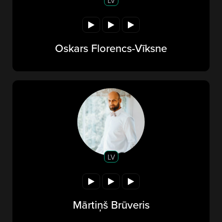
LV
Oskars Florencs-Vīksne
LV
Mārtiņš Brūveris