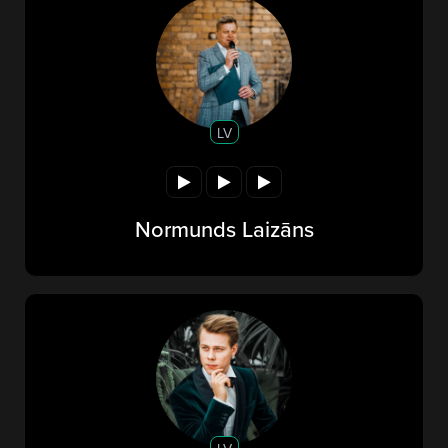
LV
Normunds Laizāns