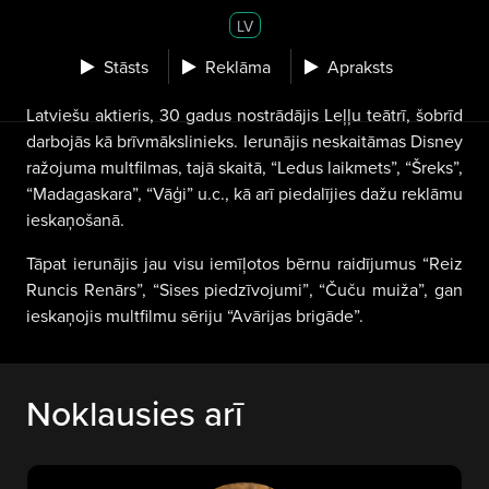
LV
Stāsts
Reklāma
Apraksts
Latviešu aktieris, 30 gadus nostrādājis Leļļu teātrī, šobrīd
darbojās kā brīvmākslinieks.
Ierunājis neskaitāmas Disney
ražojuma multfilmas, tajā skaitā, “Ledus laikmets”, “Šreks”,
“Madagaskara”, “Vāģi” u.c., kā arī piedalījies dažu reklāmu
ieskaņošanā.
Tāpat ierunājis jau visu iemīļotos bērnu raidījumus “Reiz
Runcis Renārs”, “Sises piedzīvojumi”, “Čuču muiža”, gan
ieskaņojis multfilmu sēriju “Avārijas brigāde”.
Noklausies arī