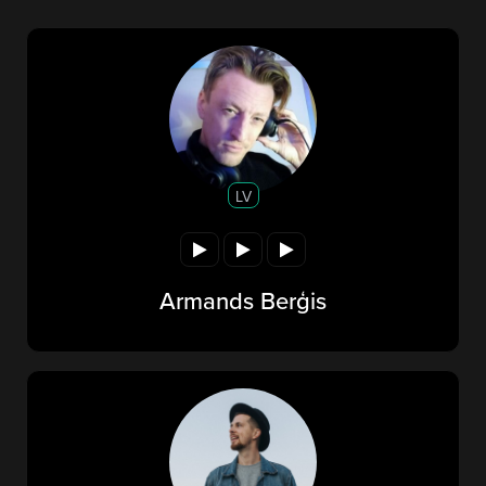
LV
Armands Berģis