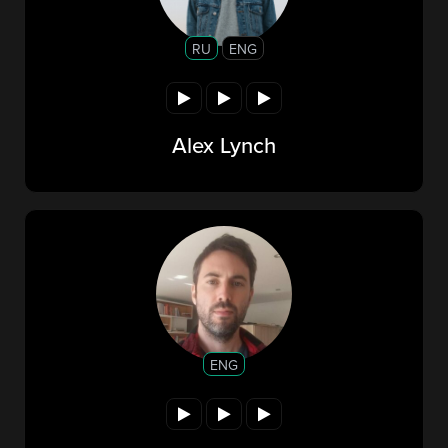
RU
ENG
Alex Lynch
ENG