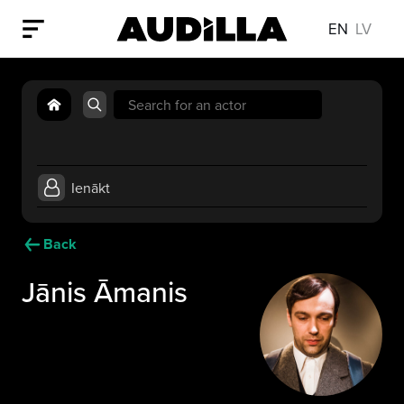
EN
LV
Search
for:
Ienākt
Back
Jānis Āmanis