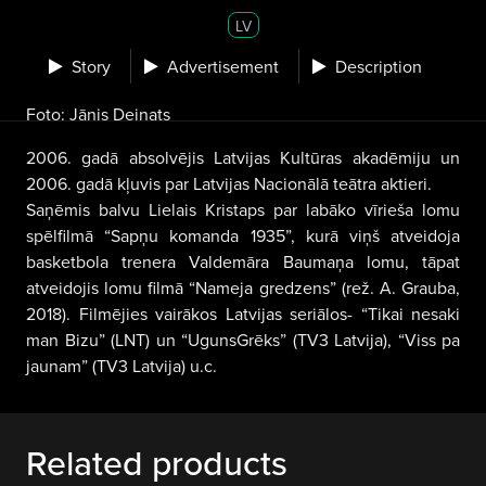
LV
Story
Advertisement
Description
Foto: Jānis Deinats
2006. gadā absolvējis Latvijas Kultūras akadēmiju un
2006. gadā kļuvis par Latvijas Nacionālā teātra aktieri.
Saņēmis balvu Lielais Kristaps par labāko vīrieša lomu
spēlfilmā “Sapņu komanda 1935”, kurā viņš atveidoja
basketbola trenera Valdemāra Baumaņa lomu, tāpat
atveidojis lomu filmā “Nameja gredzens” (rež. A. Grauba,
2018). Filmējies vairākos Latvijas seriālos- “Tikai nesaki
man Bizu” (LNT) un “UgunsGrēks” (TV3 Latvija), “Viss pa
jaunam” (TV3 Latvija) u.c.
Related products