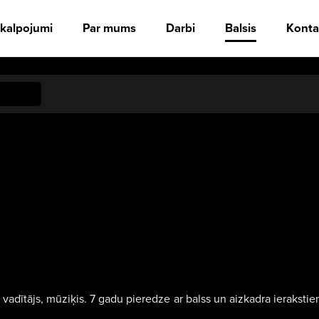
kalpojumi
Par mums
Darbi
Balsis
Konta
dītājs, mūziķis. 7 gadu pieredze ar balss un aizkadra ierakstie