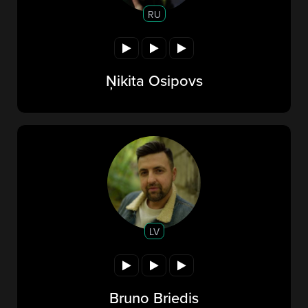
RU
Ņikita Osipovs
LV
Bruno Briedis