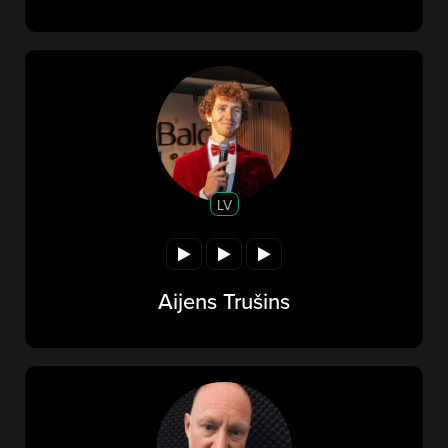
LV
Aijens Trušins