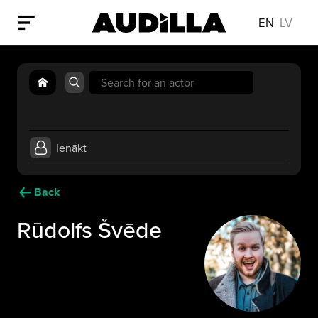
EN
LV
Search
for:
Ienākt
Back
Rūdolfs Švēde