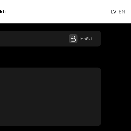
kti
LV
EN
Ienākt