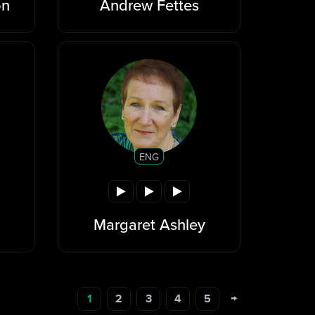
on
Andrew Fettes
ENG
Margaret Ashley
→
1
2
3
4
5