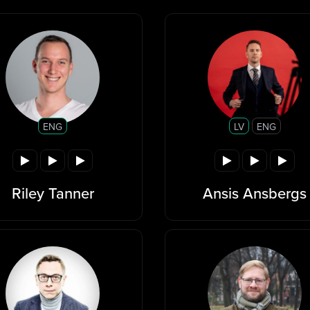
ENG
LV
ENG
Riley Tanner
Ansis Ansbergs