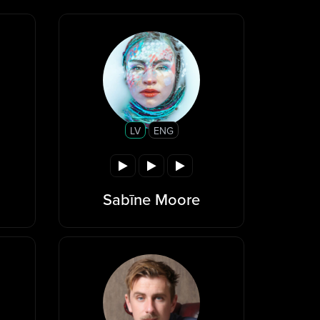
LV
ENG
Sabīne Moore