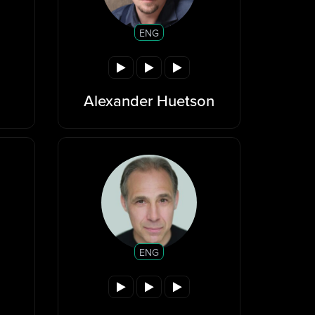
ENG
Alexander Huetson
ENG