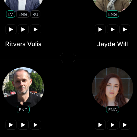
LV
ENG
RU
ENG
Ritvars Vulis
Jayde Will
ENG
ENG