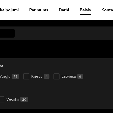
kalpojumi
Par mums
Darbi
Balsis
Konta
da
Angļu
Krievu
Latviešu
74
4
9
Vecāka
20