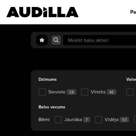
Pa
Search
for:
Dzimums
Valo
Sieviete
Vīrietis
28
46
Balss vecums
Bērni
Jaunāka
Vidēja
7
53