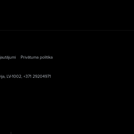
jautājumi
Privātuma politika
vija, LV-1002, +371 29204971