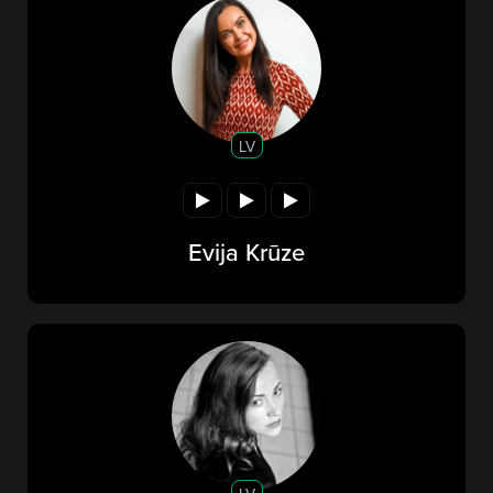
LV
Evija Krūze