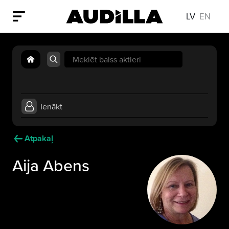
LV
EN
Search
for:
Ienākt
Atpakaļ
Aija Abens