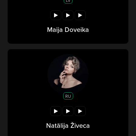
LV
Maija Doveika
RU
Natālija Živeca