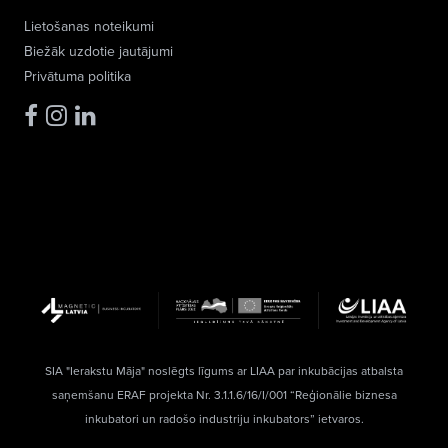
Lietošanas noteikumi
Biežāk uzdotie jautājumi
Privātuma politika
SIA "Ierakstu Māja" noslēgts līgums ar LIAA par inkubācijas atbalsta
saņemšanu ERAF projekta Nr. 3.1.1.6/16/I/001 “Reģionālie biznesa
inkubatori un radošo industriju inkubators” ietvaros.