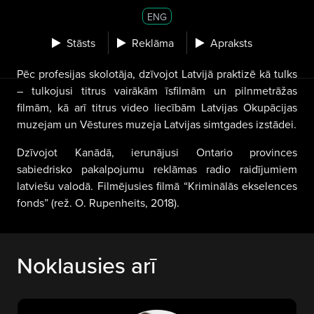
ENG
Stāsts
Reklāma
Apraksts
Pēc profesijas skolotāja, dzīvojot Latvijā praktizē kā tulks
– tulkojusi titrus vairākām īsfilmām un pilnmetrāžas
filmām, kā arī titrus video liecībām Latvijas Okupācijas
muzejam un Vēstures muzeja Latvijas simtgades izstādei.
Dzīvojot Kanādā, ierunājusi Ontario provinces
sabiedrisko pakalpojumu reklāmas radio raidījumiem
latviešu valodā. Filmējusies filmā “Kriminālās ekselences
fonds” (rež. O. Rupenheits, 2018).
Noklausies arī