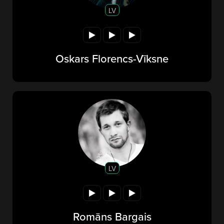
LV
Oskars Florencs-Vīksne
LV
Romāns Bargais