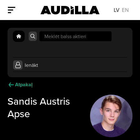
LV
EN
Search
for:
Ienākt
Atpakaļ
Sandis Austris
Apse