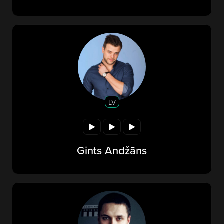
LV
Gints Andžāns