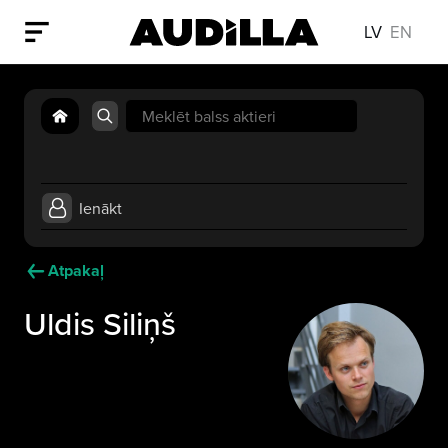
LV
EN
Search
for:
Ienākt
Atpakaļ
Uldis Siliņš