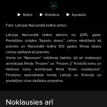
LV
Stāsts
Reklāma
Apraksts
Foto: Latvijas Nacionālā teātra arhīvs
Latvijas Nacionālā teātra aktieris no 2015. gada.
Piedalījies izrādes “Apsolu skaņu” celiņa rakstīšanā kā
pianists un Nacionālā teātra 100 gades filmas skaņu
celiņa radīšanā kā pianists.
Viena no “Narvesen” reklāmas balsīm, kā arī ieskaņojis
animācijas filmās “Frozen” un “Frozen 2” Kristofa lomu un
Hektora lomu animācijas filmā “Koko noslēpums”.
Filmējies epizodiskās lomās Latvijā un Krievijā un
piedalījies citos dažādos projektos.
Noklausies arī