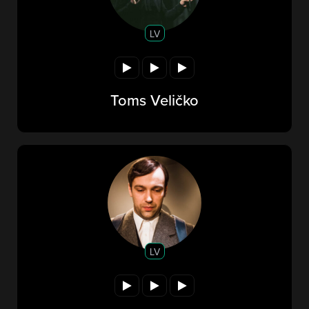
LV
Toms Veličko
LV