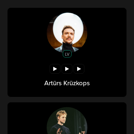
LV
Artūrs Krūzkops