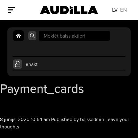
LV
EN
Search
for:
Ienākt
Payment_cards
8 jūnijs, 2020 10:54 am
Published by
balssadmin
Leave your
thoughts