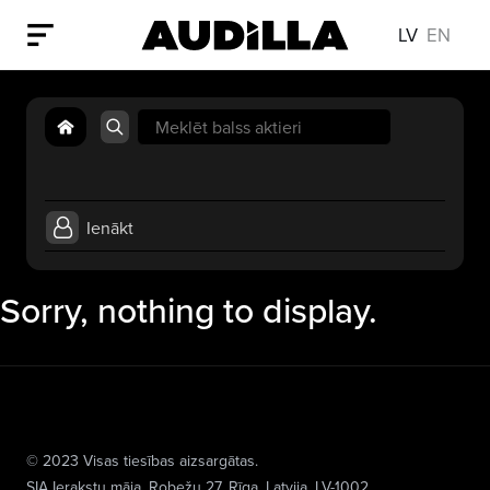
LV
EN
Search
for:
Ienākt
Sorry, nothing to display.
© 2023 Visas tiesības aizsargātas.
SIA Ierakstu māja
, Robežu 27, Rīga, Latvija, LV-1002,