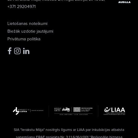
+371 29204971
Lietošanas noteikumi
Biežāk uzdotie jautājumi
Privātuma politika
SIA "Ierakstu Māja" noslēgts līgums ar LIAA par inkubācijas atbalsta
saņemšanu ERAF projekta Nr. 3.1.1.6/16/I/001 “Reģionālie biznesa