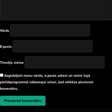
Vārds
E-pasts
Tīmekļa vietne
Saglabājiet manu vārdu, e-pasta adresi un vietni šajā
pārlūkprogrammā nākamajai reizei, kad vēlēšos pievienot
komentāru.