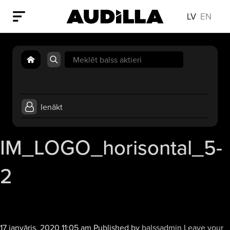
LV
EN
Search
for:
Ienākt
IM_LOGO_horisontal_5-
2
17 janvāris, 2020 11:05 am
Published by
balssadmin
Leave your