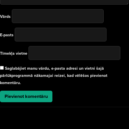
Vārds
E-pasts
Tīmekļa vietne
Saglabājiet manu vārdu, e-pasta adresi un vietni šajā
pārlūkprogrammā nākamajai reizei, kad vēlēšos pievienot
komentāru.