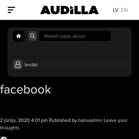
LV
EN
Search
for:
Ienākt
facebook
2 jūnijs, 2020 4:01 pm
Published by
balssadmin
Leave your
thoughts