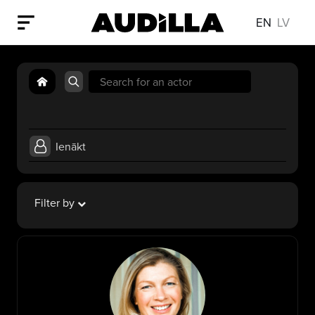
EN
LV
Search
for:
Ienākt
Filter by