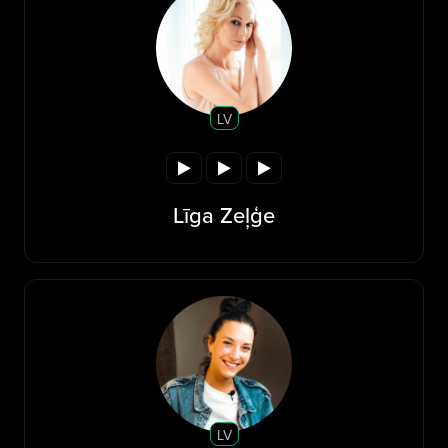
LV
Līga Zeļģe
LV