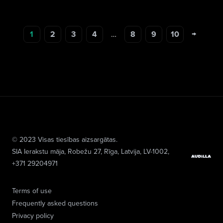
→
1
2
3
4
…
8
9
10
© 2023 Visas tiesības aizsargātas.
SIA Ierakstu māja
, Robežu 27, Rīga, Latvija, LV-1002,
+371 29204971
Terms of use
Frequently asked questions
Privacy policy