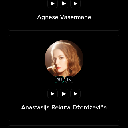
Agnese Vasermane
RU
LV
Anastasija Rekuta-Džordževiča