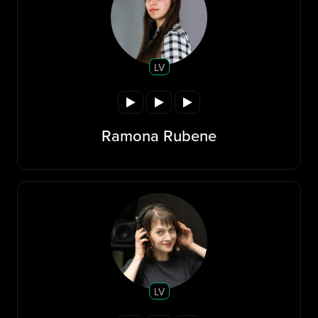
LV
Ramona Rubene
LV