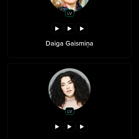
LV
Daiga Gaismiņa
LV