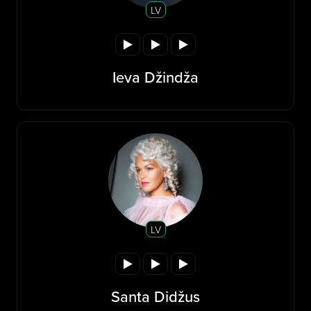
LV
Ieva Džindža
LV
Santa Didžus