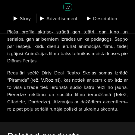
LV
Story
Advertisement
Description
Plaša profila aktrise- strādā gan teātri, gan kino un
seriālos, gan ar bērniem izrādēs un kā pedagogs. Sapņo
par iespēju kādu dienu ierunāt animācijas filmu, tādēļ
izgājusi Animācijas filmu balss tehnikas meistarklases pie
Diānas Perijas.
Regulāri spēlē Dirty Deal Teatro Skolas somas izrādē
“Piramīda” (rež. V.Roziņš), kas notiek ar acīm ciet- līdz ar
to visa uzrāde tiek ierunāta audio katru reizi no jauna.
Pieredze reklāmu un sociālo filmu ierunāšanā (Tele2,
Citadele, Dardedze). Aizraujas ar dažādiem akcentiem–
reiz pat poļu seriālā runāja poliski ar ukraiņu akcentu.