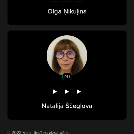
Olga Ņikuļina
RU
Natālija Ščeglova
© 2023 Visas tiesības aizsargātas.