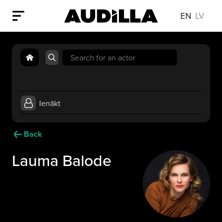
EN
LV
Search
for:
Ienākt
Back
Lauma Balode