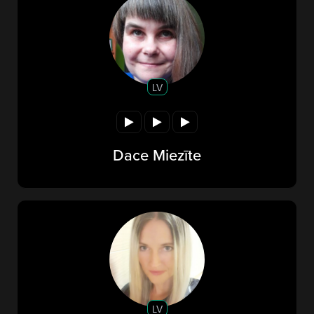
LV
Dace Miezīte
LV