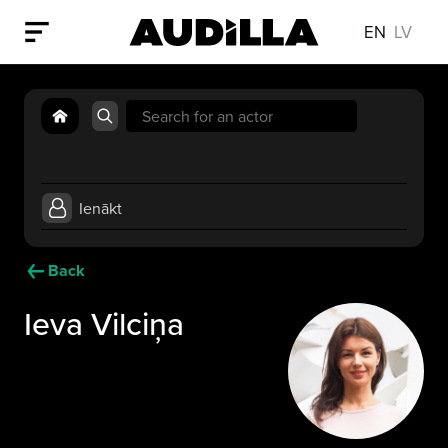
EN
LV
Search
for:
Ienākt
Back
Ieva Vilciņa