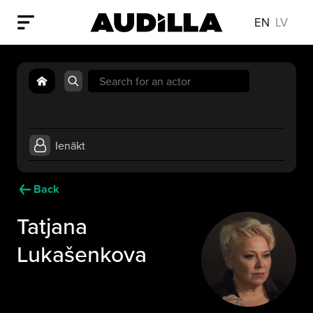
EN
LV
Search
for:
Ienākt
Back
Tatjana
Lukašenkova