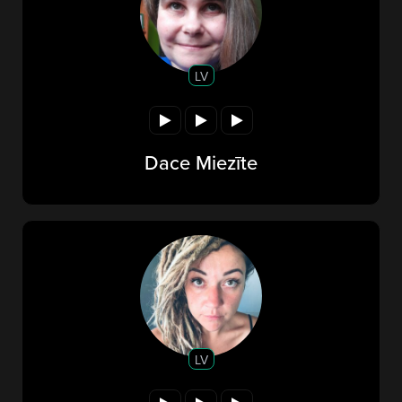
LV
Dace Miezīte
LV