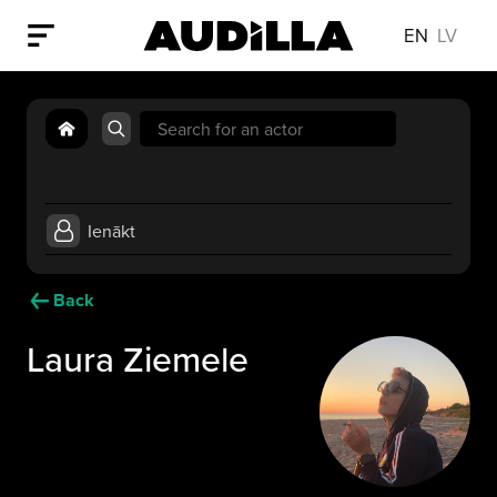
EN
LV
Search
for:
Ienākt
Back
Laura Ziemele