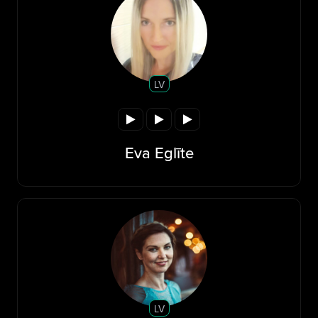
LV
Eva Eglīte
LV