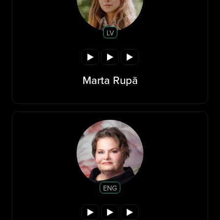
LV
Marta Rupā
ENG