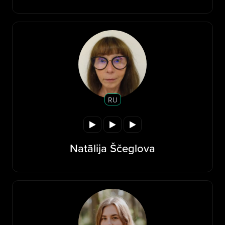
RU
Natālija Ščeglova