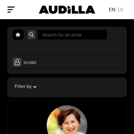
EN
LV
Search
for:
Ienākt
Filter by