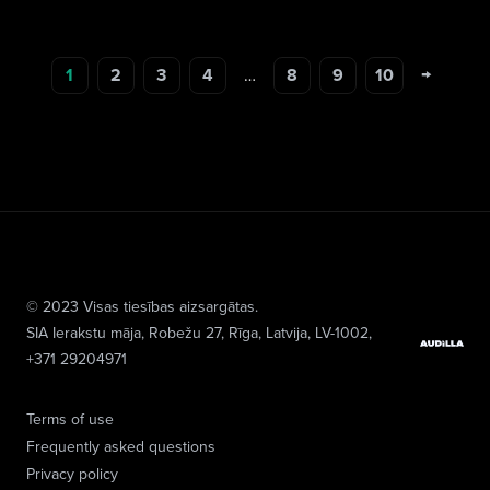
→
1
2
3
4
…
8
9
10
© 2023 Visas tiesības aizsargātas.
SIA Ierakstu māja
, Robežu 27, Rīga, Latvija, LV-1002,
+371 29204971
Terms of use
Frequently asked questions
Privacy policy