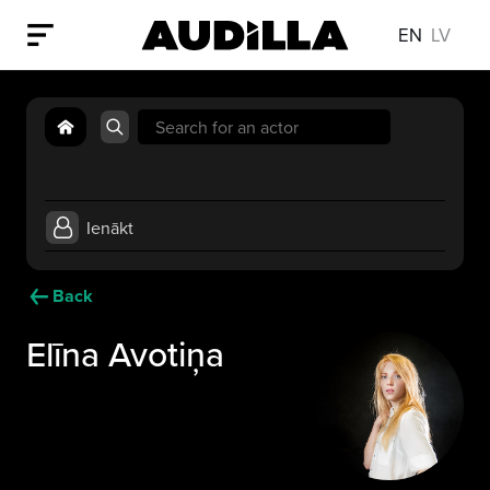
EN
LV
Search
for:
Ienākt
Back
Elīna Avotiņa