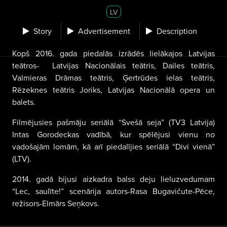
LV
Story
Advertisement
Description
Kopš 2016. gada piedalās izrādēs lielākajos Latvijas
teātros-
Latvijas Nacionālais teātris, Dailes teātris,
Valmieras Drāmas teātris, Ģertrūdes ielas teātris,
Rēzeknes teātris Joriks, Latvijas Nacionālā opera un
balets.
Filmējusies pašmāju seriālā “Svešā seja” (TV3 Latvija)
Intas Gorodeckas vadībā, kur spēlējusi vienu no
vadošajām lomām, kā arī piedalījies seriālā “Divi vienā”
(LTV).
2014. gadā bijusi aizkadra balss deju lieluzvedumam
“Lec, saulīte!” scenārija autors-Rasa Bugavičute-Pēce,
režisors-Elmārs Seņkovs.