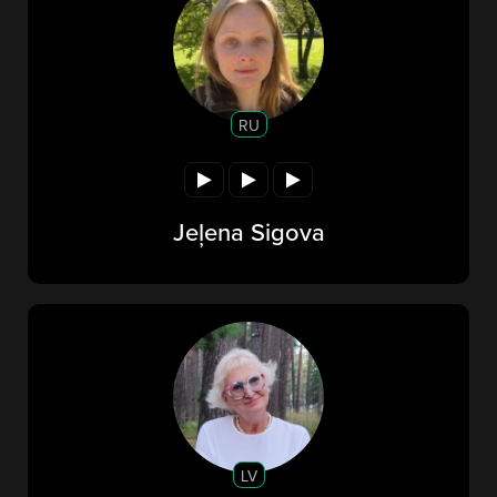
RU
Jeļena Sigova
LV