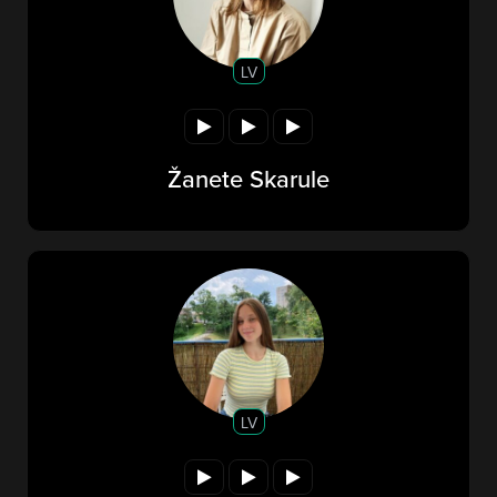
LV
Žanete Skarule
LV