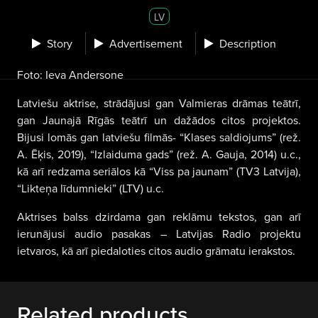
LV
Story
Advertisement
Description
Foto: Ieva Andersone
Latviešu aktrise, strādājusi gan Valmieras drāmas teātrī,
gan Jaunajā Rīgās teātrī un dažādos citos projektos.
Bijusi lomās gan latviešu filmās- “Klases saldiojums” (rež.
A. Ēķis, 2019), “Izlaiduma gads” (rež. A. Gauja, 2014) u.c.,
kā arī redzama seriālos kā “Viss pa jaunam” (TV3 Latvija),
“Likteņa līdumnieki” (LTV) u.c.
Aktrises balss dzirdama gan reklāmu tekstos, gan arī
ierunājusi audio pasakas – Latvijas Radio projektu
ietvaros, kā arī piedaloties citos audio grāmatu ierakstos.
Related products