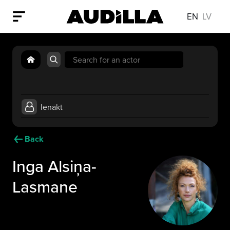
EN
LV
Search
for:
Ienākt
Back
Inga Alsiņa-
Lasmane