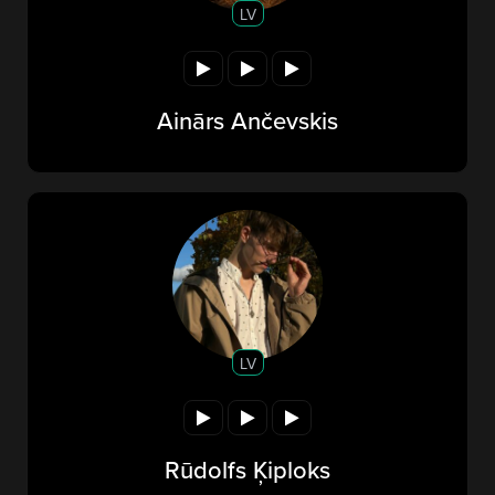
LV
Ainārs Ančevskis
LV
Rūdolfs Ķiploks