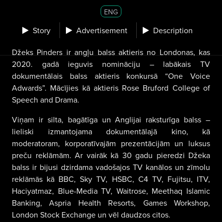
ENG
Story
Advertisement
Description
Džeks Pinders ir angļu balss aktieris no Londonas, kas
2020. gadā ieguvis nomināciju – labākais TV
dokumentālais balss aktieris konkursā “One Voice
Adwards”. Mācījies kā aktieris Rose Bruford College of
Speech and Drama.
Viņam ir silta, bagātīga un Anglijai raksturīga balss –
lieliski izmantojama dokumentālajā kino, kā
moderatoram, korporatīvajām prezentācijām un luksus
preču reklāmām. Ar vairāk kā 30 gadu pieredzi Džeka
balss ir bijusi dzirdama vadošajos TV kanālos un zīmolu
reklāmās kā BBC, Sky TV, HSBC, C4 TV, Fujitsu, ITV,
Haciyatmaz, Blue-Media TV, Waitrose, Meethaq Islamic
Banking, Aspria Health Resorts, Games Workshop,
London Stock Exchange un vēl daudzos citos.