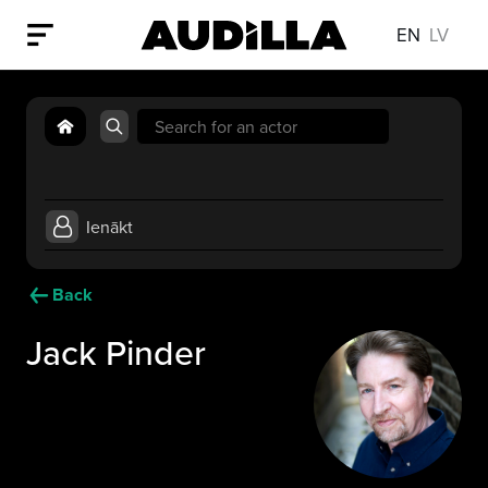
EN
LV
Search
for:
Ienākt
Back
Jack Pinder