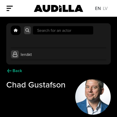
EN
LV
Search
for:
Ienākt
Back
Chad Gustafson