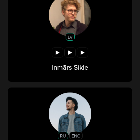
LV
Inmārs Sikle
RU
ENG