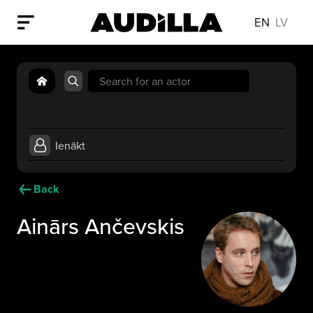
EN
LV
Search
for:
Ienākt
Back
Ainārs Ančevskis