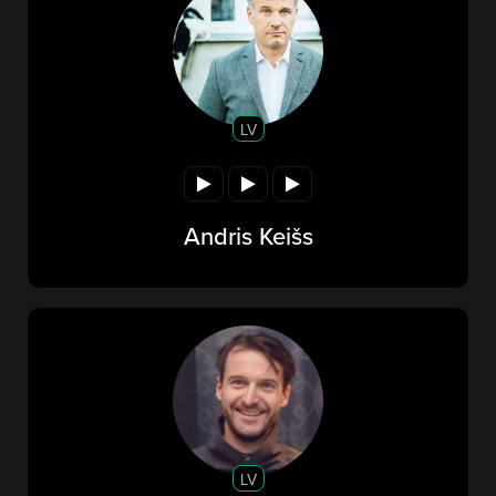
LV
Andris Keišs
LV