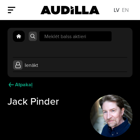
LV
EN
Search
for:
Ienākt
Atpakaļ
Jack Pinder