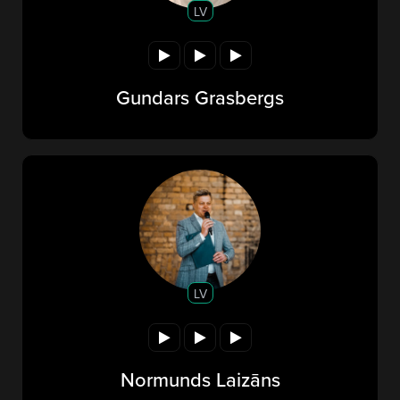
LV
Gundars Grasbergs
LV
Normunds Laizāns