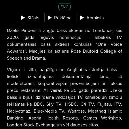
ENG
Stāsts
Reklāma
Apraksts
Džeks Pinders ir angļu balss aktieris no Londonas, kas
2020. gadā ieguvis nomināciju – labākais TV
dokumentālais balss aktieris konkursā “One Voice
Adwards”. Mācījies kā aktieris Rose Bruford College of
Speech and Drama.
Viņam ir silta, bagātīga un Anglijai raksturīga balss –
lieliski izmantojama dokumentālajā kino, kā
moderatoram, korporatīvajām prezentācijām un luksus
preču reklāmām. Ar vairāk kā 30 gadu pieredzi Džeka
balss ir bijusi dzirdama vadošajos TV kanālos un zīmolu
reklāmās kā BBC, Sky TV, HSBC, C4 TV, Fujitsu, ITV,
Haciyatmaz, Blue-Media TV, Waitrose, Meethaq Islamic
Banking, Aspria Health Resorts, Games Workshop,
London Stock Exchange un vēl daudzos citos.