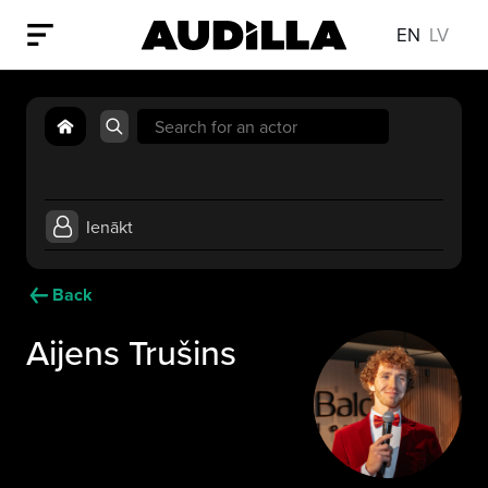
EN
LV
Search
for:
Ienākt
Back
Aijens Trušins