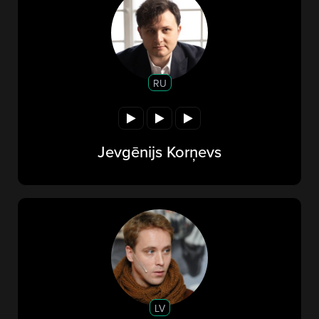
RU
Jevgēnijs Korņevs
LV