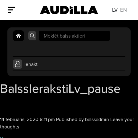
LV
EN
Search
for:
Ienākt
BalssIerakstiLv_pause
14 februāris, 2020 8:11 pm
Published by
balssadmin
Leave your
thoughts