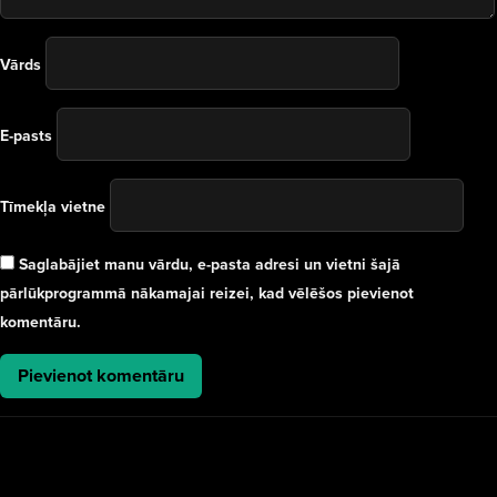
Vārds
E-pasts
Tīmekļa vietne
Saglabājiet manu vārdu, e-pasta adresi un vietni šajā
pārlūkprogrammā nākamajai reizei, kad vēlēšos pievienot
komentāru.