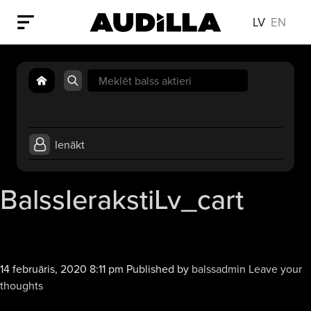
LV
EN
Search
for:
Ienākt
BalssIerakstiLv_cart
14 februāris, 2020 8:11 pm
Published by
balssadmin
Leave your
thoughts