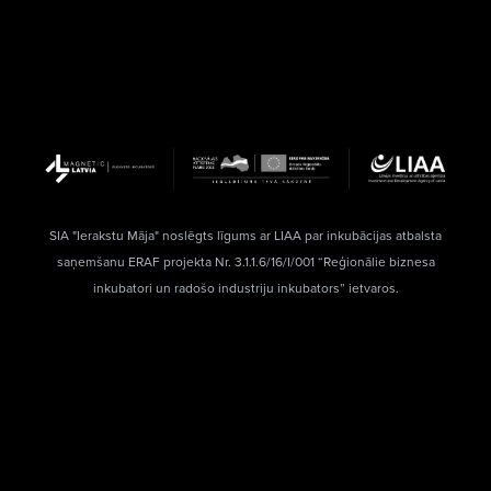
SIA "Ierakstu Māja" noslēgts līgums ar LIAA par inkubācijas atbalsta
saņemšanu ERAF projekta Nr. 3.1.1.6/16/I/001 “Reģionālie biznesa
inkubatori un radošo industriju inkubators” ietvaros.