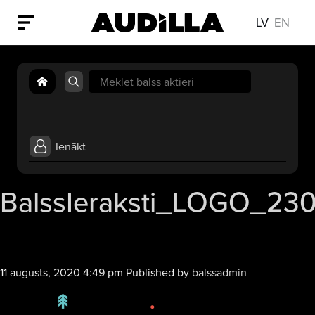
LV
EN
Search
for:
Ienākt
BalssIeraksti_LOGO_23
11 augusts, 2020 4:49 pm
Published by
balssadmin