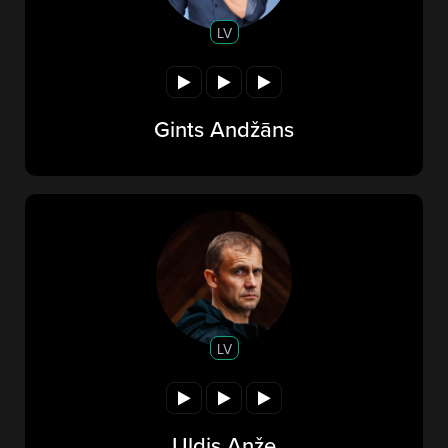
LV
Gints Andžāns
LV
Uldis Anže