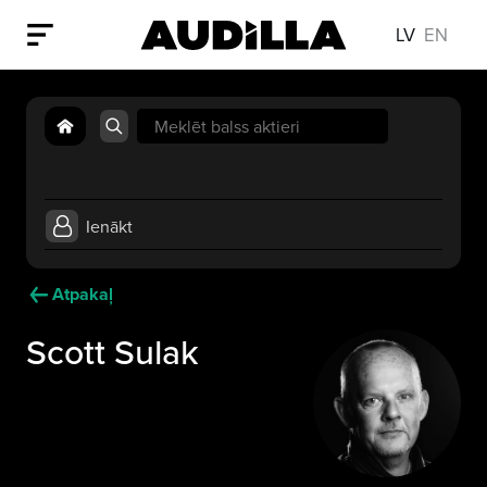
LV
EN
Search
for:
Ienākt
Atpakaļ
Scott Sulak