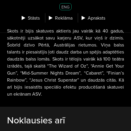
ENG
Stāsts
Reklāma
Apraksts
Skots ir bijis skatuves aktieris jau vairāk kā 40 gadus,
sākotnēji uzsākot savu karjeru ASV, kur viņš ir dzimis.
Šobrīd dzīvo Pērtā, Austrālijas rietumos. Viņa balss
talants ir piesaistījis ļoti daudz darba un spējis adaptēties
daudzās balss lomās. Skots ir tēlojis vairāk kā 100 teātra
izrādēs, tajā skaitā “The Wizard of Oz”, “Annie Get Your
Gun”, “Mid-Summer Nights Dream”, “Cabaret”, “Finian’s
Rainbow”, “Jesus Christ Superstar” un daudzās citās. Kā
arī bijis iesaistīts speciālo efektu producēšanā skatuvei
un ekrānam ASV.
Noklausies arī