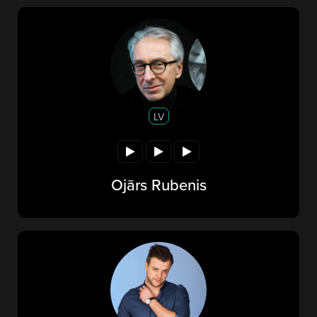
LV
Ojārs Rubenis