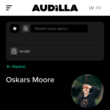
LV
EN
Search
for:
Ienākt
Atpakaļ
Oskars Moore