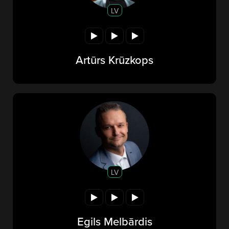
LV
Artūrs Krūzkops
LV
Egils Melbārdis