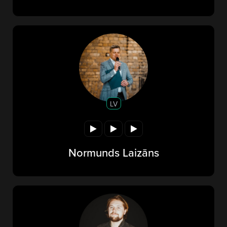
LV
Normunds Laizāns