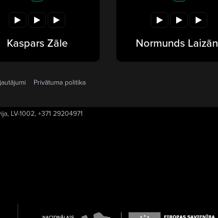
Kaspars Zāle
Normunds Laizān
jautājumi
Privātuma politika
vija, LV-1002, +371 29204971