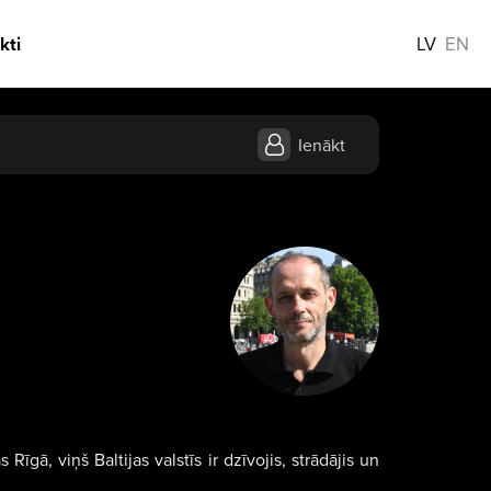
kti
LV
EN
Ienākt
īgā, viņš Baltijas valstīs ir dzīvojis, strādājis un