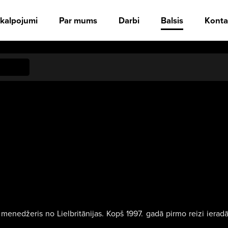
kalpojumi
Par mums
Darbi
Balsis
Konta
 menedžeris no Lielbritānijas. Kopš 1997. gadā pirmo reizi ieradās R