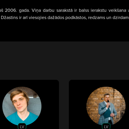
š 2006. gada. Viņa darbu sarakstā ir balss ierakstu veikšana 
. Džastins ir arī viesojies dažādos podkāstos, redzams un dzirda
LV
LV