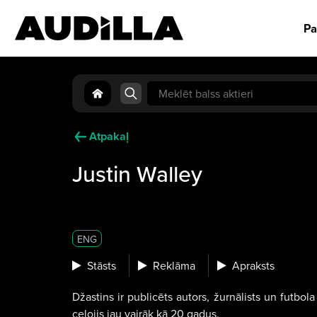
Pa
Search
for:
Atpakaļ
Justin Walley
ENG
Stāsts
Reklāma
Apraksts
Džastins ir publicēts autors, žurnālists un futbola
ceļojis jau vairāk kā 20 gadus.