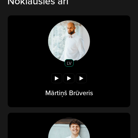
Noklausies arī
LV
Mārtiņš Brūveris