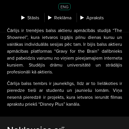
ENG
Stāsts
Reklāma
Apraksts
Čārlijs ir trenējies balss aktieru apmācībās studijā “The
Showreel”, kura ietvaros izgājis pilnu dienas kursu un
vairākas individuālās sesijas pēc tam. Ir bijis balss aktieru
apmācības platformas “Gravy for the Brain” dalībnieks
and pabeidzis vairumu no viņiem pieejamajiem interneta
kursiem. Studējis drāmu universitātē un strādājis
profesionāli kā aktieris.
Čārlija balss tembrs ir jauneklīgs, līdz ar to lielākoties ir
pieredze tieši ar studentu un jauniešu lomām. Viņa
nesenā pieredzē ir projekts, kura ietvaros ierunāt filmas
aprakstu priekš “Disney Plus” kanāla.