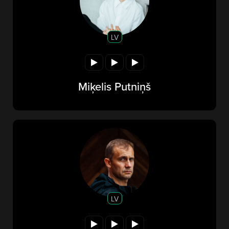
LV
Miķelis Putniņš
LV