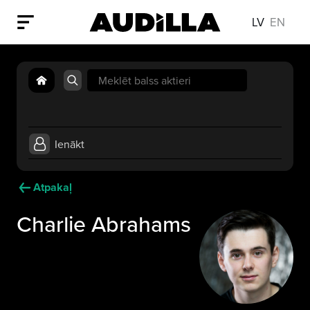
LV
EN
Search
for:
Ienākt
Atpakaļ
Charlie Abrahams