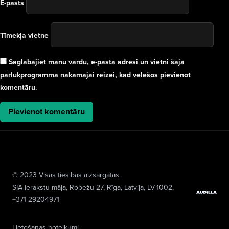
E-pasts
Tīmekļa vietne
Saglabājiet manu vārdu, e-pasta adresi un vietni šajā
pārlūkprogrammā nākamajai reizei, kad vēlēšos pievienot
komentāru.
© 2023 Visas tiesības aizsargātas.
SIA Ierakstu māja
, Robežu 27, Rīga, Latvija, LV-1002,
+371 29204971
Lietošanas noteikumi