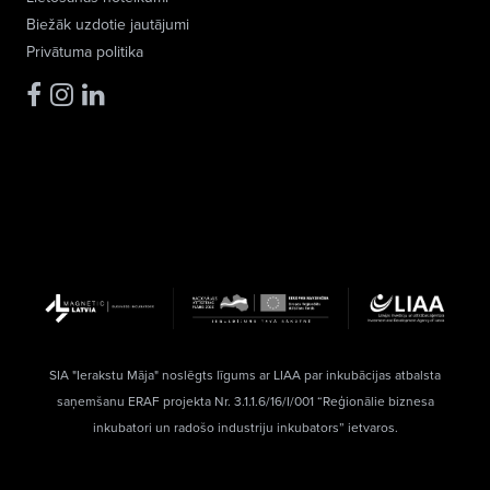
Biežāk uzdotie jautājumi
Privātuma politika
SIA "Ierakstu Māja" noslēgts līgums ar LIAA par inkubācijas atbalsta
saņemšanu ERAF projekta Nr. 3.1.1.6/16/I/001 “Reģionālie biznesa
inkubatori un radošo industriju inkubators” ietvaros.