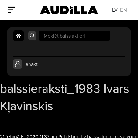
LV
EN
Search
for:
Ienākt
balssieraksti_1983 Ivars
Kļavinskis
21 februāris, 2020 11:37 am
Published by
balssadmin
Leave your