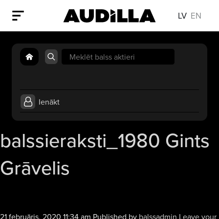
LV
EN
Search
for:
Ienākt
balssieraksti_1980 Gints
Grāvelis
21 februāris, 2020 11:34 am
Published by
balssadmin
Leave your