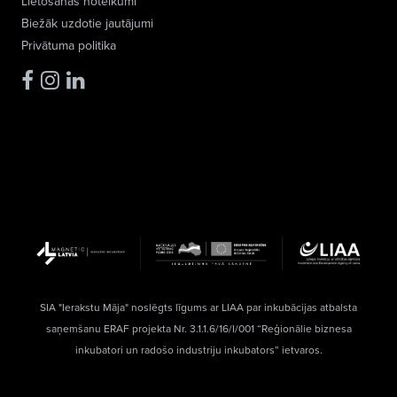
Lietošanas noteikumi
Biežāk uzdotie jautājumi
Privātuma politika
SIA "Ierakstu Māja" noslēgts līgums ar LIAA par inkubācijas atbalsta
saņemšanu ERAF projekta Nr. 3.1.1.6/16/I/001 “Reģionālie biznesa
inkubatori un radošo industriju inkubators” ietvaros.