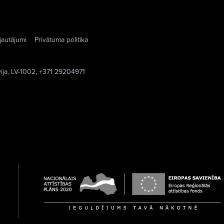
jautājumi
Privātuma politika
vija, LV-1002, +371 29204971