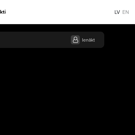
kti
LV
EN
Ienākt