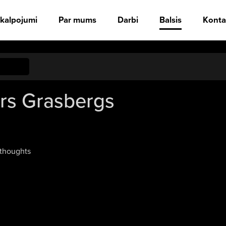
kalpojumi
Par mums
Darbi
Balsis
Konta
ars Grasbergs
 thoughts