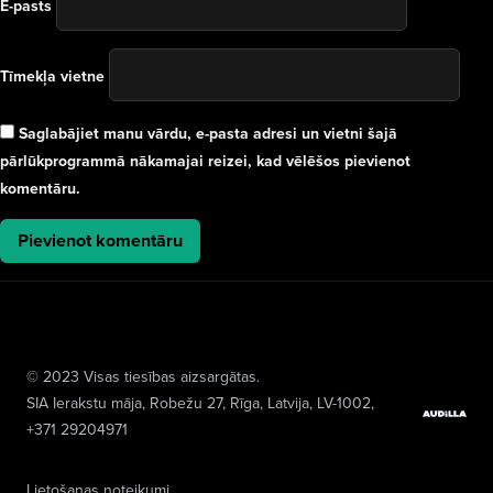
E-pasts
Tīmekļa vietne
Saglabājiet manu vārdu, e-pasta adresi un vietni šajā
pārlūkprogrammā nākamajai reizei, kad vēlēšos pievienot
komentāru.
© 2023 Visas tiesības aizsargātas.
SIA Ierakstu māja
, Robežu 27, Rīga, Latvija, LV-1002,
+371 29204971
Lietošanas noteikumi