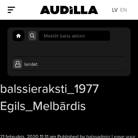
LV
EN
Search
for:
Ienākt
balssieraksti_1977
Egils_Melbārdis
21 februāris, 2020 11:31 am
Published by
balssadmin
Leave your