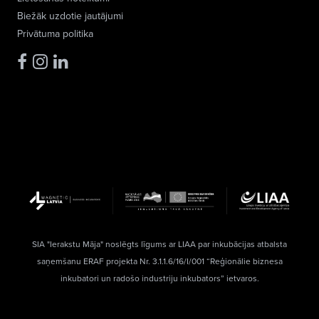
Biežāk uzdotie jautājumi
Privātuma politika
SIA "Ierakstu Māja" noslēgts līgums ar LIAA par inkubācijas atbalsta
saņemšanu ERAF projekta Nr. 3.1.1.6/16/I/001 “Reģionālie biznesa
inkubatori un radošo industriju inkubators” ietvaros.