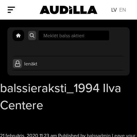
LV
EN
Search
for:
Ienākt
balssieraksti_1994 Ilva
Centere
21 februāris, 2020 11:23 am
Published by
balssadmin
Leave your