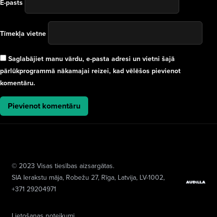
E-pasts
Tīmekļa vietne
Saglabājiet manu vārdu, e-pasta adresi un vietni šajā
pārlūkprogrammā nākamajai reizei, kad vēlēšos pievienot
komentāru.
© 2023 Visas tiesības aizsargātas.
SIA Ierakstu māja
, Robežu 27, Rīga, Latvija, LV-1002,
+371 29204971
Lietošanas noteikumi