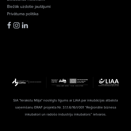
Biežāk uzdotie jautājumi
Privātuma politika
SIA "Ierakstu Māja" noslēgts līgums ar LIAA par inkubācijas atbalsta
saņemšanu ERAF projekta Nr. 3.1.1.6/16/I/001 “Reģionālie biznesa
inkubatori un radošo industriju inkubators” ietvaros.