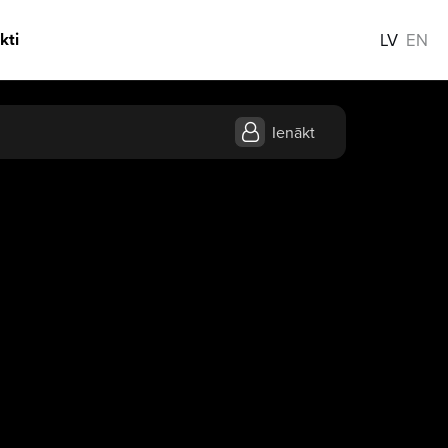
kti
LV
EN
Ienākt