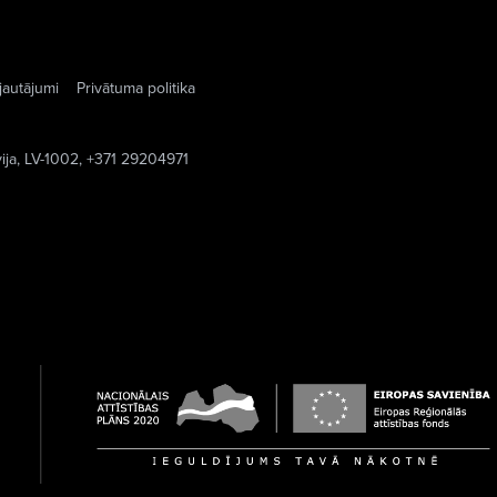
jautājumi
Privātuma politika
vija, LV-1002, +371 29204971