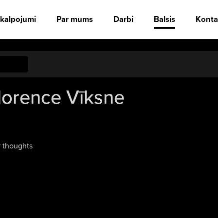
kalpojumi
Par mums
Darbi
Balsis
Konta
Florence Vīksne
 thoughts