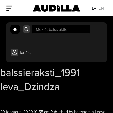
LV
EN
Search
for:
Ienākt
balssieraksti_1991
Ieva_Dzindza
20 februāris, 2020 10:55 am
Published by
balssadmin
Leave