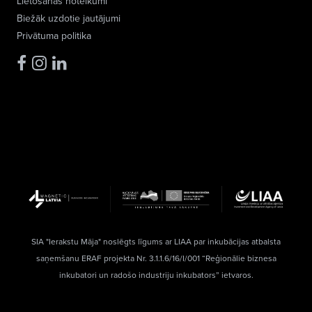
Lietošanas noteikumi
Biežāk uzdotie jautājumi
Privātuma politika
SIA "Ierakstu Māja" noslēgts līgums ar LIAA par inkubācijas atbalsta
saņemšanu ERAF projekta Nr. 3.1.1.6/16/I/001 “Reģionālie biznesa
inkubatori un radošo industriju inkubators” ietvaros.