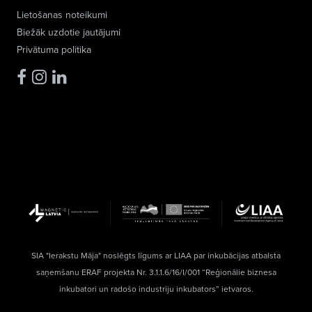
Lietošanas noteikumi
Biežāk uzdotie jautājumi
Privātuma politika
SIA "Ierakstu Māja" noslēgts līgums ar LIAA par inkubācijas atbalsta
saņemšanu ERAF projekta Nr. 3.1.1.6/16/I/001 “Reģionālie biznesa
inkubatori un radošo industriju inkubators” ietvaros.