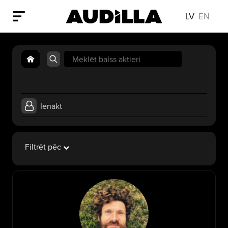
LV
EN
Search
for:
Ienākt
Filtrēt pēc